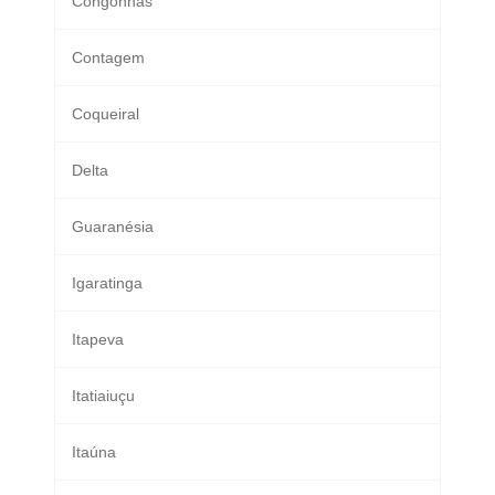
Congonhas
Contagem
Coqueiral
Delta
Guaranésia
Igaratinga
Itapeva
Itatiaiuçu
Itaúna