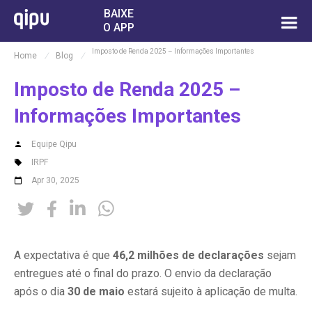
BAIXE
O APP
Imposto de Renda 2025 – Informações Importantes
Home
/
Blog
/
Imposto de Renda 2025 –
Informações Importantes
Equipe Qipu
IRPF
Apr 30, 2025




A expectativa é que
46,2 milhões de declarações
sejam
entregues até o final do prazo. O envio da declaração
após o dia
30 de maio
estará sujeito à aplicação de multa.