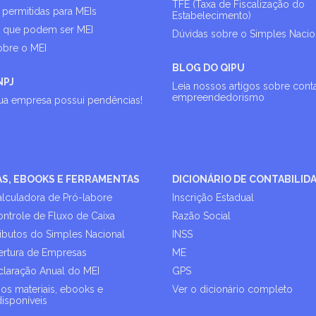
TFE (Taxa de Fiscalização do
 permitidas para MEIs
Estabelecimento)
s que podem ser MEI
Dúvidas sobre o Simples Nacio
obre o MEI
BLOG DO QIPU
NPJ
Leia nossos artigos sobre cont
empreendedorismo
sua empresa possui pendências!
AS, EBOOKS E FERRAMENTAS
DICIONÁRIO DE CONTABILID
alculadora de Pró-labore
Inscrição Estadual
ontrole de Fluxo de Caixa
Razão Social
ributos do Simples Nacional
INSS
rtura de Empresas
ME
laração Anual do MEI
GPS
os materiais, ebooks e
Ver o dicionário completo
disponíveis