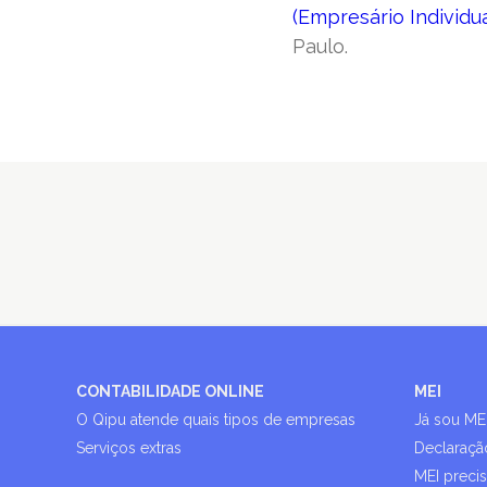
(Empresário Individua
Paulo.
CONTABILIDADE ONLINE
MEI
O Qipu atende quais tipos de empresas
Já sou ME
Serviços extras
Declaraçã
MEI preci