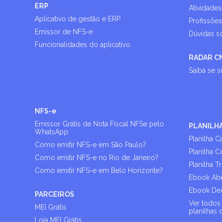
ERP
Atividades
Aplicativo de gestão e ERP
Profissõe
Emissor de NFS-e
Dúvidas s
Funcionalidades do aplicativo
RADAR C
Saiba se 
NFS-e
Emissor Grátis de Nota Fiscal NFSe pelo
PLANILH
WhatsApp
Planilha C
Como emitir NFS-e em São Paulo?
Planilha C
Como emitir NFS-e no Rio de Janeiro?
Planilha T
Como emitir NFS-e em Belo Horizonte?
Ebook Abe
Ebook Dec
PARCEIROS
Ver todos 
MEI Grátis
planilhas 
Loja MEI Grátis