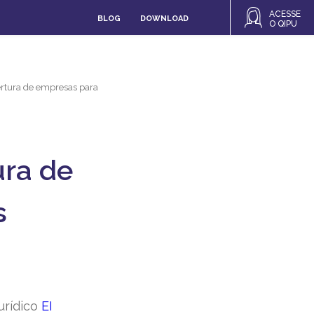
ACESSE
BLOG
DOWNLOAD
O QIPU
bertura de empresas para
ura de
s
urídico
EI