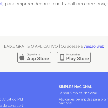
l)
para empreendedores que trabalham com serviço
BAIXE GRÁTIS O APLICATIVO | Ou acesse a
versão web
SIMPLES NACIONAL
I
Já sou Simples Nacional
o Anual do MEI
Atividades permitidas para o S
Nacional
sa de contador?