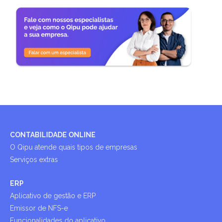
CONTABILIDADE ONLINE
O Qipu atende quais tipos de empresas
Serviços extras
ERP
Aplicativo de gestão e ERP
Emissor de NFS-e
Funcionalidades do aplicativo