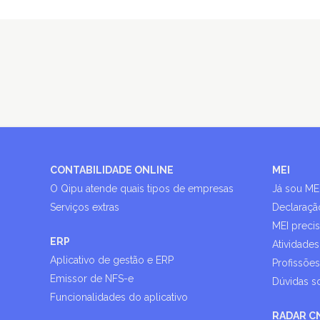
CONTABILIDADE ONLINE
MEI
O Qipu atende quais tipos de empresas
Já sou ME
Serviços extras
Declaraçã
MEI preci
ERP
Atividades
Aplicativo de gestão e ERP
Profissõe
Emissor de NFS-e
Dúvidas s
Funcionalidades do aplicativo
RADAR C