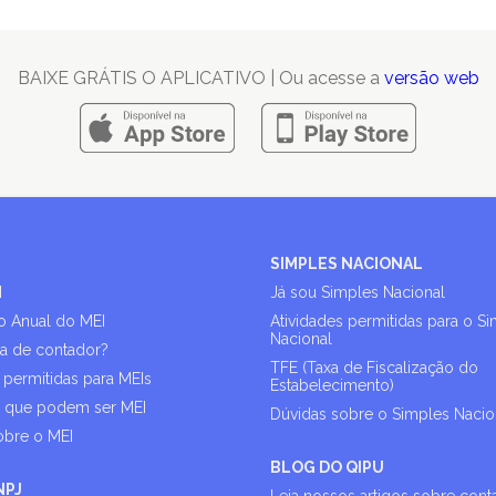
BAIXE GRÁTIS O APLICATIVO | Ou acesse a
versão web
SIMPLES NACIONAL
I
Já sou Simples Nacional
o Anual do MEI
Atividades permitidas para o S
Nacional
sa de contador?
TFE (Taxa de Fiscalização do
 permitidas para MEIs
Estabelecimento)
s que podem ser MEI
Dúvidas sobre o Simples Nacio
obre o MEI
BLOG DO QIPU
NPJ