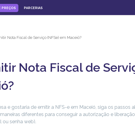
E PREÇOS
PARCERIAS
tir Nota Fiscal de Serviço (NFSe) em Maceió?
ir Nota Fiscal de Servi
ió?
 e gostaria de emitir a NFS-e em Maceió, siga os passos a
maneiras diferentes para conseguir a autorização e liberaçã
al ou senha web).