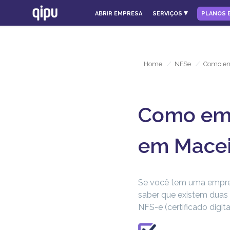
ABRIR EMPRESA
SERVIÇOS
PLANOS 
Home
/
NFSe
/
Como emi
Como emit
em Mace
Se você tem uma empresa
saber que existem duas 
NFS-e (certificado digit