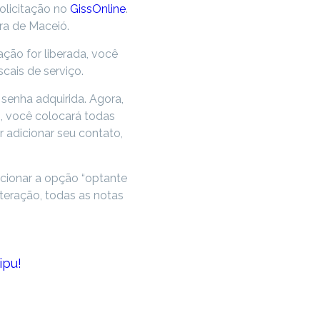
solicitação no
GissOnline
.
ra de Maceió.
ação for liberada, você
cais de serviço.
 senha adquirida. Agora,
, você colocará todas
 adicionar seu contato,
ecionar a opção “optante
teração, todas as notas
ipu!