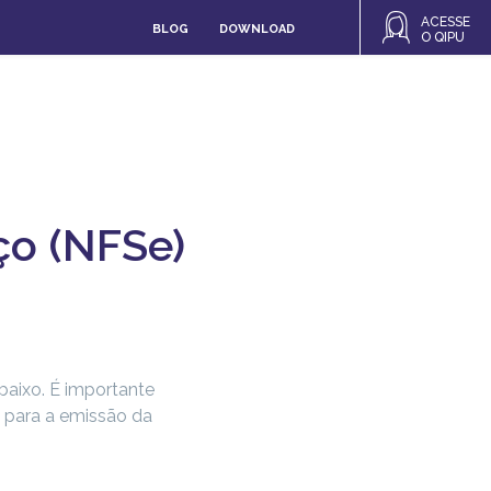
ACESSE
BLOG
DOWNLOAD
O QIPU
ço (NFSe)
baixo. É importante
o para a emissão da