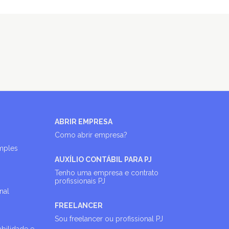
ABRIR EMPRESA
Como abrir empresa?
imples
AUXÍLIO CONTÁBIL PARA PJ
Tenho uma empresa e contrato
profissionais PJ
nal
FREELANCER
Sou freelancer ou profissional PJ