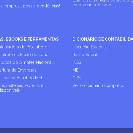
Leia nossos artigos sobre cont
empreendedorismo
sua empresa possui pendências!
AS, EBOOKS E FERRAMENTAS
DICIONÁRIO DE CONTABILID
alculadora de Pró-labore
Inscrição Estadual
ontrole de Fluxo de Caixa
Razão Social
ributos do Simples Nacional
INSS
rtura de Empresas
ME
laração Anual do MEI
GPS
os materiais, ebooks e
Ver o dicionário completo
disponíveis