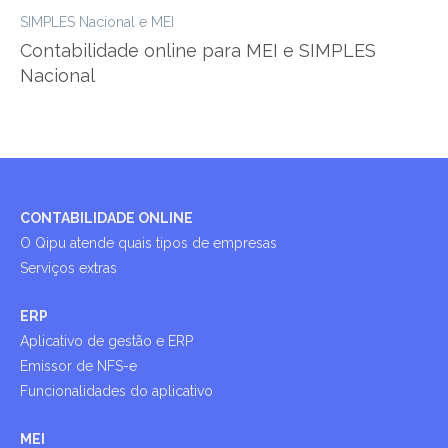
SIMPLES Nacional e MEI
Contabilidade online para MEI e SIMPLES
Nacional
CONTABILIDADE ONLINE
O Qipu atende quais tipos de empresas
Serviços extras
ERP
Aplicativo de gestão e ERP
Emissor de NFS-e
Funcionalidades do aplicativo
MEI