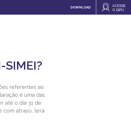
ACESSE
DOWNLOAD
O QIPU
N-SIMEI?
ões referentes ao
claração é uma das
 até o dia 31 de
e com atraso, terá