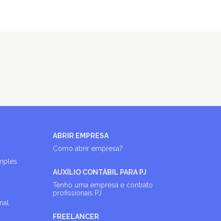
ABRIR EMPRESA
Como abrir empresa?
imples
AUXÍLIO CONTÁBIL PARA PJ
Tenho uma empresa e contrato
profissionais PJ
nal
FREELANCER