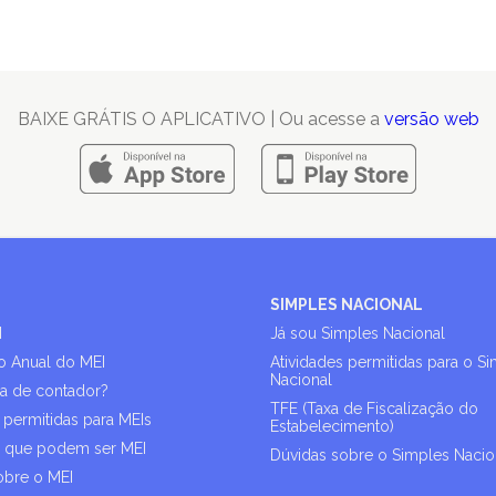
BAIXE GRÁTIS O APLICATIVO | Ou acesse a
versão web
SIMPLES NACIONAL
I
Já sou Simples Nacional
o Anual do MEI
Atividades permitidas para o S
Nacional
sa de contador?
TFE (Taxa de Fiscalização do
 permitidas para MEIs
Estabelecimento)
s que podem ser MEI
Dúvidas sobre o Simples Nacio
obre o MEI