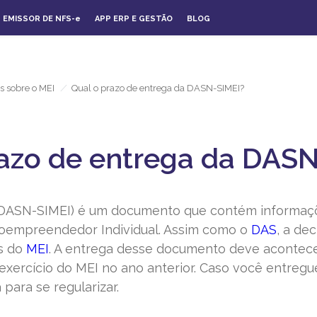
EMISSOR DE NFS-
e
APP ERP E GESTÃO
BLOG
s sobre o MEI
/
Qual o prazo de entrega da DASN-SIMEI?
razo de entrega da DAS
(DASN-SIMEI) é um documento que contém informaç
oempreendedor Individual. Assim como o
DAS
, a de
es do
MEI
. A entrega desse documento deve acontecer
o exercício do MEI no ano anterior. Caso você entregu
para se regularizar.