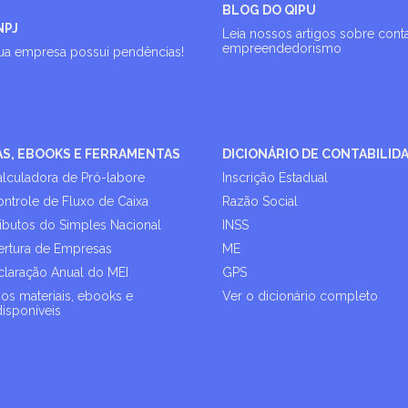
BLOG DO QIPU
NPJ
Leia nossos artigos sobre cont
empreendedorismo
sua empresa possui pendências!
AS, EBOOKS E FERRAMENTAS
DICIONÁRIO DE CONTABILID
alculadora de Pró-labore
Inscrição Estadual
ontrole de Fluxo de Caixa
Razão Social
ributos do Simples Nacional
INSS
rtura de Empresas
ME
laração Anual do MEI
GPS
os materiais, ebooks e
Ver o dicionário completo
disponíveis