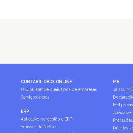
CONTABILIDADE ONLINE
MEI
O Qipu atende quais tipos de empresas
Já sou ME
Serviços extras
Declaraçã
MEI preci
ERP
Atividades
Aplicativo de gestão e ERP
Profissõe
Emissor de NFS-e
Dúvidas s