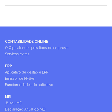
CONTABILIDADE ONLINE
O Qipu atende quais tipos de empresas
Serviços extras
ERP
Aplicativo de gestão e ERP
Emissor de NFS-e
Funcionalidades do aplicativo
MEI
Já sou MEI
Declaração Anual do MEI