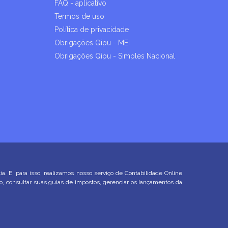
FAQ - aplicativo
Termos de uso
Política de privacidade
Obrigações Qipu - MEI
Obrigações Qipu - Simples Nacional
E, para isso, realizamos nosso serviço de Contabilidade Online
ço, consultar suas guias de impostos, gerenciar os lançamentos da