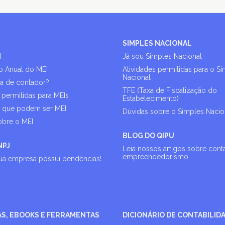
SIMPLES NACIONAL
I
Já sou Simples Nacional
o Anual do MEI
Atividades permitidas para o S
Nacional
sa de contador?
TFE (Taxa de Fiscalização do
 permitidas para MEIs
Estabelecimento)
s que podem ser MEI
Dúvidas sobre o Simples Nacio
obre o MEI
BLOG DO QIPU
NPJ
Leia nossos artigos sobre cont
empreendedorismo
sua empresa possui pendências!
AS, EBOOKS E FERRAMENTAS
DICIONÁRIO DE CONTABILID