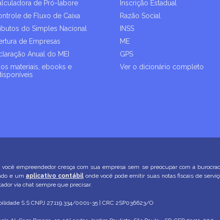
alculadora de Pró-labore
Inscrição Estadual
ontrole de Fluxo de Caixa
Razão Social
ributos do Simples Nacional
INSS
rtura de Empresas
ME
laração Anual do MEI
GPS
os materiais, ebooks e
Ver o dicionário completo
disponíveis
você empreendedor cresça com sua empresa sem se preocupar com a burocracia. 
zado e um
aplicativo contábil
onde você pode emitir suas notas fiscais de servi
dor via chat sempre que precisar.
ilidade S.S
CNPJ 27.119.334/0001-35 | CRC 2SP036623/O