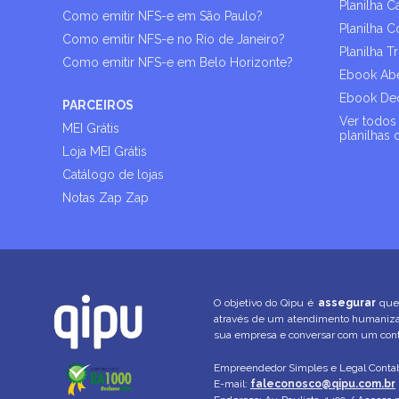
Planilha C
Como emitir NFS-e em São Paulo?
Planilha C
Como emitir NFS-e no Rio de Janeiro?
Planilha T
Como emitir NFS-e em Belo Horizonte?
Ebook Abe
Ebook Dec
PARCEIROS
Ver todos 
MEI Grátis
planilhas 
Loja MEI Grátis
Catálogo de lojas
Notas Zap Zap
O objetivo do Qipu é
assegurar
que 
através de um atendimento humani
sua empresa e conversar com um conta
Empreendedor Simples e Legal Contab
E-mail:
faleconosco@qipu.com.br