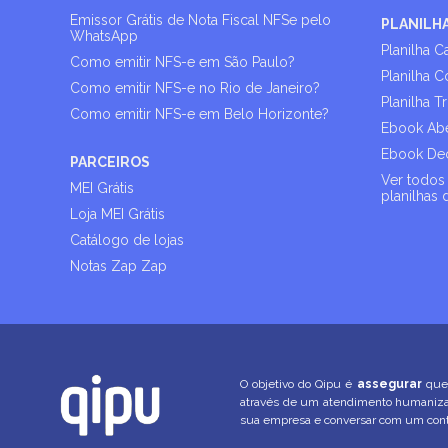
Emissor Grátis de Nota Fiscal NFSe pelo
PLANILH
WhatsApp
Planilha C
Como emitir NFS-e em São Paulo?
Planilha C
Como emitir NFS-e no Rio de Janeiro?
Planilha T
Como emitir NFS-e em Belo Horizonte?
Ebook Abe
Ebook Dec
PARCEIROS
Ver todos 
MEI Grátis
planilhas 
Loja MEI Grátis
Catálogo de lojas
Notas Zap Zap
O objetivo do Qipu é
assegurar
que 
através de um atendimento humani
sua empresa e conversar com um conta