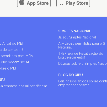
SIMPLES NACIONAL
I
Já sou Simples Nacional
o Anual do MEI
Atividades permitidas para o S
Nacional
sa de contador?
TFE (Taxa de Fiscalização do
 permitidas para MEIs
Estabelecimento)
s que podem ser MEI
Dúvidas sobre o Simples Nacio
obre o MEI
BLOG DO QIPU
NPJ
Leia nossos artigos sobre cont
empreendedorismo
sua empresa possui pendências!