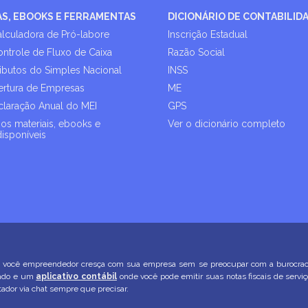
AS, EBOOKS E FERRAMENTAS
DICIONÁRIO DE CONTABILID
alculadora de Pró-labore
Inscrição Estadual
ontrole de Fluxo de Caixa
Razão Social
ributos do Simples Nacional
INSS
rtura de Empresas
ME
laração Anual do MEI
GPS
os materiais, ebooks e
Ver o dicionário completo
disponíveis
você empreendedor cresça com sua empresa sem se preocupar com a burocracia. 
zado e um
aplicativo contábil
onde você pode emitir suas notas fiscais de servi
dor via chat sempre que precisar.