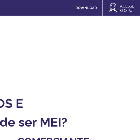
ACESSE
DOWNLOAD
O QIPU
OS E
e ser MEI?