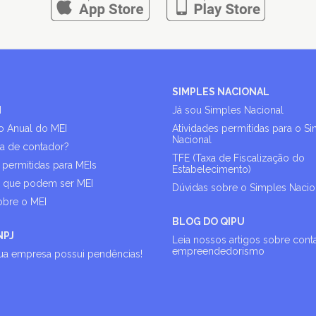
SIMPLES NACIONAL
I
Já sou Simples Nacional
o Anual do MEI
Atividades permitidas para o S
Nacional
sa de contador?
TFE (Taxa de Fiscalização do
 permitidas para MEIs
Estabelecimento)
s que podem ser MEI
Dúvidas sobre o Simples Nacio
obre o MEI
BLOG DO QIPU
NPJ
Leia nossos artigos sobre cont
empreendedorismo
sua empresa possui pendências!