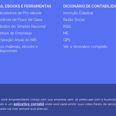
AS, EBOOKS E FERRAMENTAS
DICIONÁRIO DE CONTABILID
alculadora de Pró-labore
Inscrição Estadual
ontrole de Fluxo de Caixa
Razão Social
ributos do Simples Nacional
INSS
rtura de Empresas
ME
laração Anual do MEI
GPS
os materiais, ebooks e
Ver o dicionário completo
disponíveis
você empreendedor cresça com sua empresa sem se preocupar com a burocracia. 
zado e um
aplicativo contábil
onde você pode emitir suas notas fiscais de servi
dor via chat sempre que precisar.