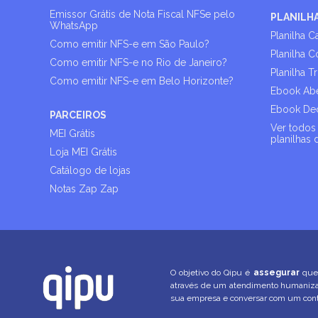
Emissor Grátis de Nota Fiscal NFSe pelo
PLANILH
WhatsApp
Planilha C
Como emitir NFS-e em São Paulo?
Planilha C
Como emitir NFS-e no Rio de Janeiro?
Planilha T
Como emitir NFS-e em Belo Horizonte?
Ebook Abe
Ebook Dec
PARCEIROS
Ver todos 
MEI Grátis
planilhas 
Loja MEI Grátis
Catálogo de lojas
Notas Zap Zap
O objetivo do Qipu é
assegurar
que 
através de um atendimento humani
sua empresa e conversar com um conta