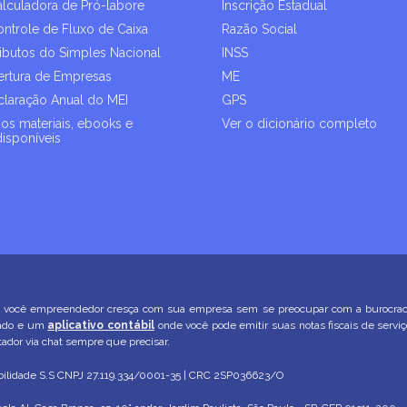
alculadora de Pró-labore
Inscrição Estadual
ontrole de Fluxo de Caixa
Razão Social
ributos do Simples Nacional
INSS
rtura de Empresas
ME
laração Anual do MEI
GPS
os materiais, ebooks e
Ver o dicionário completo
disponíveis
você empreendedor cresça com sua empresa sem se preocupar com a burocracia. 
zado e um
aplicativo contábil
onde você pode emitir suas notas fiscais de servi
dor via chat sempre que precisar.
ilidade S.S
CNPJ 27.119.334/0001-35 | CRC 2SP036623/O