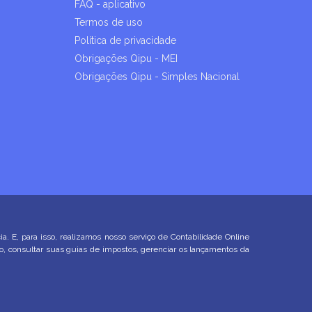
FAQ - aplicativo
Termos de uso
Política de privacidade
Obrigações Qipu - MEI
Obrigações Qipu - Simples Nacional
E, para isso, realizamos nosso serviço de Contabilidade Online
ço, consultar suas guias de impostos, gerenciar os lançamentos da