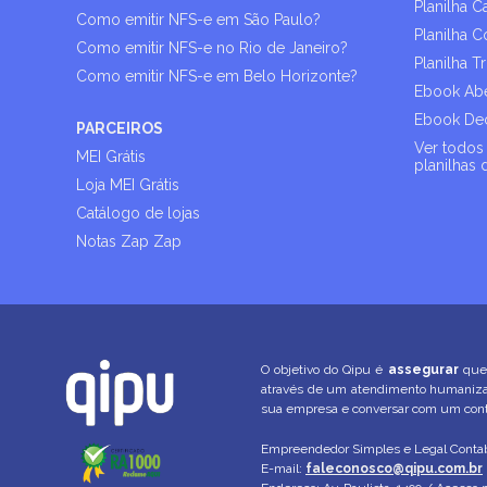
Planilha C
Como emitir NFS-e em São Paulo?
Planilha C
Como emitir NFS-e no Rio de Janeiro?
Planilha T
Como emitir NFS-e em Belo Horizonte?
Ebook Abe
Ebook Dec
PARCEIROS
Ver todos 
MEI Grátis
planilhas 
Loja MEI Grátis
Catálogo de lojas
Notas Zap Zap
O objetivo do Qipu é
assegurar
que 
através de um atendimento humani
sua empresa e conversar com um conta
Empreendedor Simples e Legal Contab
E-mail:
faleconosco@qipu.com.br