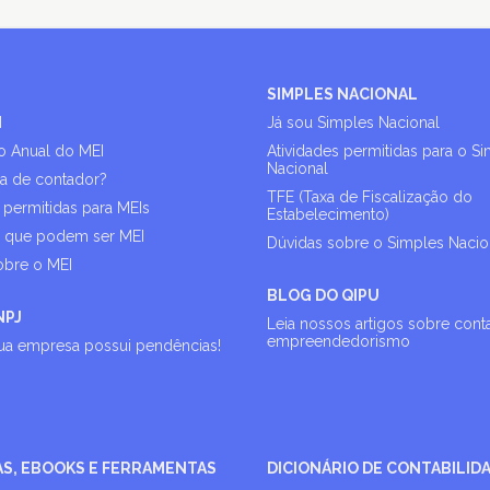
SIMPLES NACIONAL
I
Já sou Simples Nacional
o Anual do MEI
Atividades permitidas para o S
Nacional
sa de contador?
TFE (Taxa de Fiscalização do
 permitidas para MEIs
Estabelecimento)
s que podem ser MEI
Dúvidas sobre o Simples Nacio
obre o MEI
BLOG DO QIPU
NPJ
Leia nossos artigos sobre cont
empreendedorismo
sua empresa possui pendências!
AS, EBOOKS E FERRAMENTAS
DICIONÁRIO DE CONTABILID