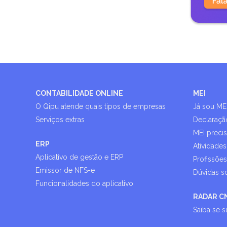
CONTABILIDADE ONLINE
MEI
O Qipu atende quais tipos de empresas
Já sou ME
Serviços extras
Declaraçã
MEI preci
ERP
Atividades
Aplicativo de gestão e ERP
Profissõe
Emissor de NFS-e
Dúvidas s
Funcionalidades do aplicativo
RADAR C
Saiba se 