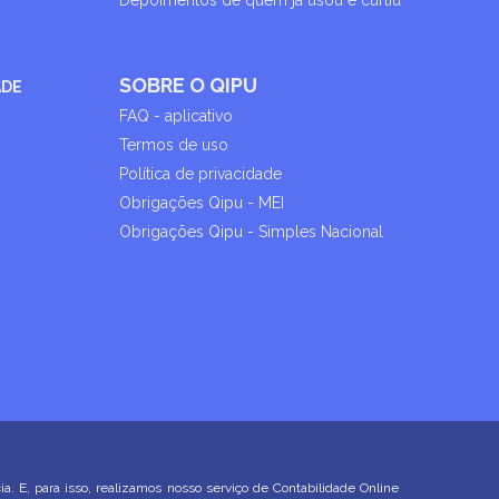
Depoimentos de quem já usou e curtiu
SOBRE O QIPU
ADE
FAQ - aplicativo
Termos de uso
Política de privacidade
Obrigações Qipu - MEI
Obrigações Qipu - Simples Nacional
E, para isso, realizamos nosso serviço de Contabilidade Online