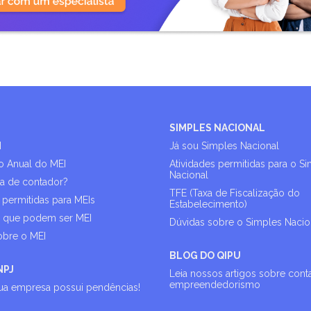
SIMPLES NACIONAL
I
Já sou Simples Nacional
o Anual do MEI
Atividades permitidas para o S
Nacional
sa de contador?
TFE (Taxa de Fiscalização do
 permitidas para MEIs
Estabelecimento)
s que podem ser MEI
Dúvidas sobre o Simples Nacio
obre o MEI
BLOG DO QIPU
NPJ
Leia nossos artigos sobre cont
empreendedorismo
sua empresa possui pendências!