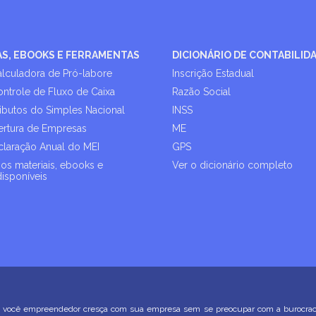
AS, EBOOKS E FERRAMENTAS
DICIONÁRIO DE CONTABILID
alculadora de Pró-labore
Inscrição Estadual
ontrole de Fluxo de Caixa
Razão Social
ributos do Simples Nacional
INSS
rtura de Empresas
ME
laração Anual do MEI
GPS
os materiais, ebooks e
Ver o dicionário completo
disponíveis
você empreendedor cresça com sua empresa sem se preocupar com a burocracia. 