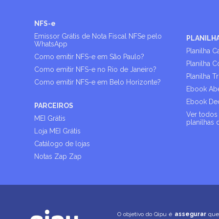
NFS-e
Emissor Grátis de Nota Fiscal NFSe pelo
PLANILH
WhatsApp
Planilha C
Como emitir NFS-e em São Paulo?
Planilha C
Como emitir NFS-e no Rio de Janeiro?
Planilha T
Como emitir NFS-e em Belo Horizonte?
Ebook Abe
Ebook Dec
PARCEIROS
Ver todos 
MEI Grátis
planilhas 
Loja MEI Grátis
Catálogo de lojas
Notas Zap Zap
O objetivo do Qipu é
assegurar
que 