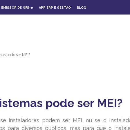
EMISSOR DE NFS-
e
APP ERP E GESTÃO
BLOG
emas pode ser MEI?
sistemas pode ser MEI?
 instaladores podem ser MEI, ou se o Instalador
iços para diversos públicos, mas para que o inst