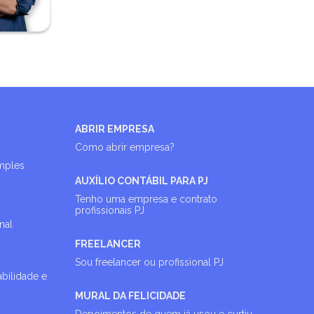
ABRIR EMPRESA
Como abrir empresa?
imples
AUXÍLIO CONTÁBIL PARA PJ
Tenho uma empresa e contrato
profissionais PJ
nal
FREELANCER
Sou freelancer ou profissional PJ
abilidade e
MURAL DA FELICIDADE