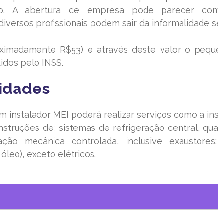
vo. A abertura de empresa pode parecer com
diversos profissionais podem sair da informalidade 
oximadamente R$53) e através deste valor o pe
idos pelo INSS.
vidades
um instalador MEI poderá realizar serviços como a in
struções de: sistemas de refrigeração central, qu
lação mecânica controlada, inclusive exaustore
óleo), exceto elétricos.