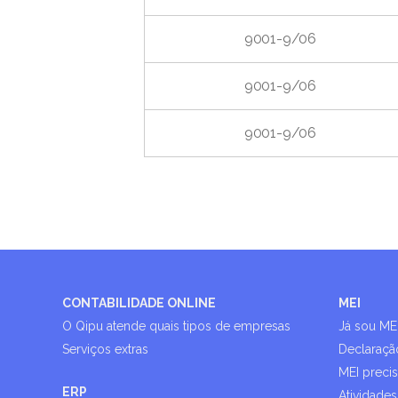
9001-9/06
9001-9/06
9001-9/06
CONTABILIDADE ONLINE
MEI
O Qipu atende quais tipos de empresas
Já sou ME
Serviços extras
Declaraçã
MEI preci
ERP
Atividades