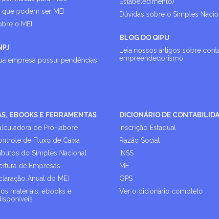
Estabelecimento)
s que podem ser MEI
Dúvidas sobre o Simples Nacio
obre o MEI
BLOG DO QIPU
NPJ
Leia nossos artigos sobre cont
empreendedorismo
sua empresa possui pendências!
AS, EBOOKS E FERRAMENTAS
DICIONÁRIO DE CONTABILID
alculadora de Pró-labore
Inscrição Estadual
ontrole de Fluxo de Caixa
Razão Social
ributos do Simples Nacional
INSS
rtura de Empresas
ME
laração Anual do MEI
GPS
os materiais, ebooks e
Ver o dicionário completo
disponíveis