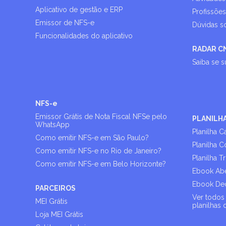
Aplicativo de gestão e ERP
Profissõe
Emissor de NFS-e
Dúvidas s
Funcionalidades do aplicativo
RADAR C
Saiba se 
NFS-e
Emissor Grátis de Nota Fiscal NFSe pelo
PLANILH
WhatsApp
Planilha C
Como emitir NFS-e em São Paulo?
Planilha C
Como emitir NFS-e no Rio de Janeiro?
Planilha T
Como emitir NFS-e em Belo Horizonte?
Ebook Abe
Ebook Dec
PARCEIROS
Ver todos 
MEI Grátis
planilhas 
Loja MEI Grátis