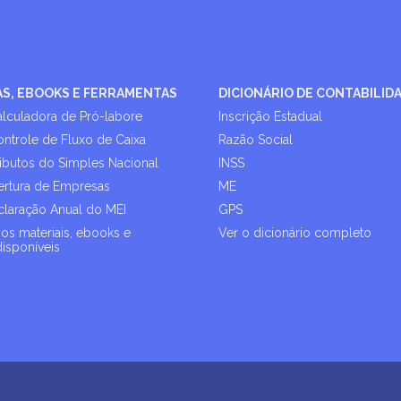
AS, EBOOKS E FERRAMENTAS
DICIONÁRIO DE CONTABILID
alculadora de Pró-labore
Inscrição Estadual
ontrole de Fluxo de Caixa
Razão Social
ributos do Simples Nacional
INSS
rtura de Empresas
ME
laração Anual do MEI
GPS
os materiais, ebooks e
Ver o dicionário completo
disponíveis