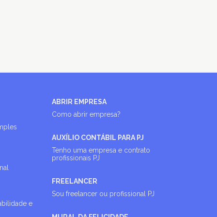
ABRIR EMPRESA
Como abrir empresa?
imples
AUXÍLIO CONTÁBIL PARA PJ
Tenho uma empresa e contrato
profissionais PJ
nal
FREELANCER
Sou freelancer ou profissional PJ
abilidade e