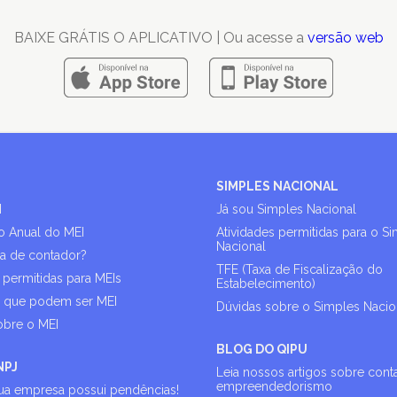
BAIXE GRÁTIS O APLICATIVO | Ou acesse a
versão web
SIMPLES NACIONAL
I
Já sou Simples Nacional
o Anual do MEI
Atividades permitidas para o S
Nacional
sa de contador?
TFE (Taxa de Fiscalização do
 permitidas para MEIs
Estabelecimento)
s que podem ser MEI
Dúvidas sobre o Simples Nacio
obre o MEI
BLOG DO QIPU
NPJ
Leia nossos artigos sobre cont
empreendedorismo
sua empresa possui pendências!