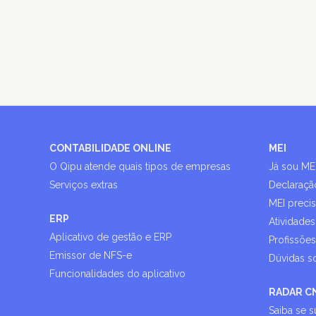
CONTABILIDADE ONLINE
MEI
O Qipu atende quais tipos de empresas
Já sou ME
Serviços extras
Declaraçã
MEI preci
ERP
Atividades
Aplicativo de gestão e ERP
Profissõe
Emissor de NFS-e
Dúvidas s
Funcionalidades do aplicativo
RADAR C
Saiba se 