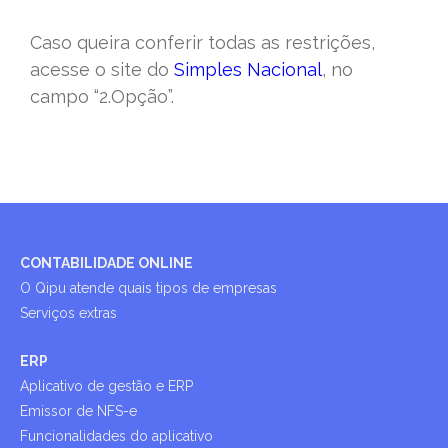
Caso queira conferir todas as restrições,
acesse o site do
Simples Nacional
, no
campo “2.Opção”.
CONTABILIDADE ONLINE
O Qipu atende quais tipos de empresas
Serviços extras
ERP
Aplicativo de gestão e ERP
Emissor de NFS-e
Funcionalidades do aplicativo