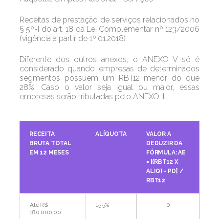
Receitas de prestação de serviços relacionados no
§ 5º-I do art. 18 da Lei Complementar nº 123/2006
(vigência a partir de 1º.01.2018)
Diferente dos outros anexos, o ANEXO V só é
considerado quando empresas de determinados
segmentos possuem um RBT12 menor do que
28%. Caso o valor seja igual ou maior, essas
empresas serão tributadas pelo ANEXO III.
RECEITA
ALÍQUOTA
VALOR A
BRUTA TOTAL
DEDUZIR DA
EM 12 MESES
FÓRMULA: AE
= [(RBT12 X
ALIQ) - PD] /
RBT12
Até R$
15,5%
0
180.000,00