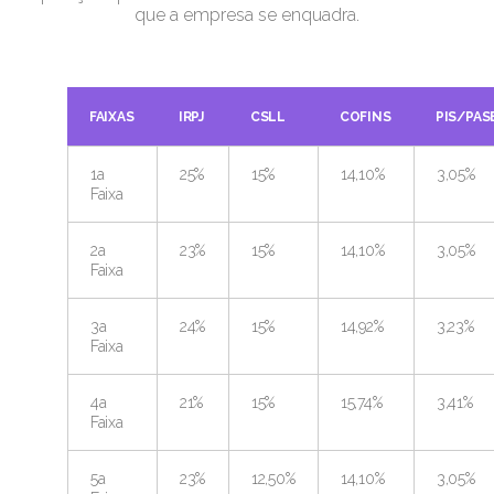
que a empresa se enquadra.
FAIXAS
IRPJ
CSLL
COFINS
PIS/PAS
1a
25%
15%
14,10%
3,05%
Faixa
2a
23%
15%
14,10%
3,05%
Faixa
3a
24%
15%
14,92%
3,23%
Faixa
4a
21%
15%
15,74%
3,41%
Faixa
5a
23%
12,50%
14,10%
3,05%