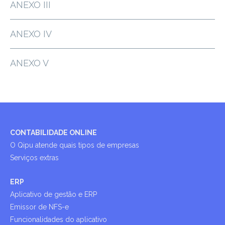
ANEXO III
ANEXO IV
ANEXO V
CONTABILIDADE ONLINE
O Qipu atende quais tipos de empresas
Serviços extras
ERP
Aplicativo de gestão e ERP
Emissor de NFS-e
Funcionalidades do aplicativo